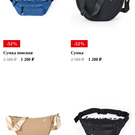
Новосибирская область (3)
Омская область (5)
Республика Башкортостан (3)
Республика Крым (1)
Республика Татарстан (2)
-52%
-52%
Ростовская область (2)
Сумка поясная
Сумка
Самарская область (1)
2 500 ₽
1 200 ₽
2 500 ₽
1 200 ₽
Санкт-Петербург и ЛО (3)
Саратовская область (1)
Свердловская область (5)
Северная Осетия (2)
Смоленская область (1)
Ставропольский край (5)
Томская область (1)
Тульская область (1)
Тюменская область (3)
Хакасия (1)