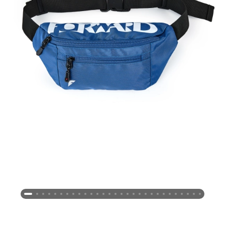
Новосибирская область (3)
Омская область (5)
Республика Башкортостан (3)
Республика Крым (1)
Республика Татарстан (2)
Ростовская область (2)
Самарская область (1)
Санкт-Петербург и ЛО (3)
Саратовская область (1)
Свердловская область (5)
Северная Осетия (2)
Смоленская область (1)
Ставропольский край (5)
Томская область (1)
Тульская область (1)
Тюменская область (3)
Хакасия (1)