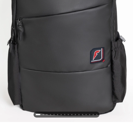
Новосибирская область (3)
Омская область (5)
Республика Башкортостан (3)
Республика Крым (1)
Республика Татарстан (2)
Ростовская область (2)
Самарская область (1)
Санкт-Петербург и ЛО (3)
Саратовская область (1)
Свердловская область (5)
Северная Осетия (2)
Смоленская область (1)
Ставропольский край (5)
Томская область (1)
Тульская область (1)
Тюменская область (3)
Хакасия (1)