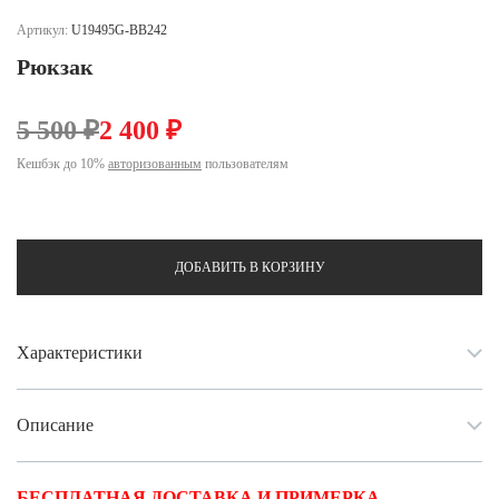
Ханты-Мансийский автономный округ (3)
Артикул:
U19495G-BB242
Челябинская область (2)
Рюкзак
Ямало-Ненецкий автономный округ (1)
Ярославская область (1)
5 500 ₽
2 400 ₽
Кешбэк до 10%
авторизованным
пользователям
ДОБАВИТЬ В КОРЗИНУ
Характеристики
Описание
БЕСПЛАТНАЯ ДОСТАВКА И ПРИМЕРКА