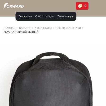
0
Экипировка
Спорт
Кэжуал
Все коллекции
Москва и МО
Архангельская область (1)
ГЛАВНАЯ
>
КАТАЛОГ
>
АКСЕССУАРЫ
>
СУМКИ И РЮКЗАКИ
>
РЮКЗАК (ЧЕРНЫЙ/ЧЕРНЫЙ)
Волгоградская область (1)
Воронежская область (1)
Дагестан (2)
Иркутская область (2)
Калининградская область (1)
Кемеровская область (2)
Краснодарский край (5)
Красноярский край (5)
Курская область (1)
Москва и МО (14)
Нижегородская область (1)