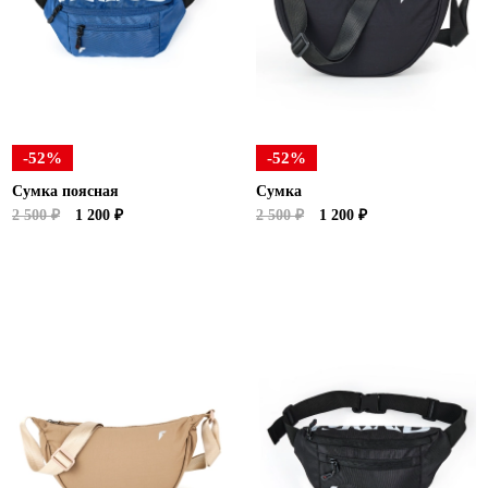
Новосибирская область (3)
Омская область (5)
Республика Башкортостан (3)
Республика Крым (1)
Республика Татарстан (2)
-52%
-52%
Ростовская область (2)
Сумка поясная
Сумка
Самарская область (1)
2 500 ₽
1 200 ₽
2 500 ₽
1 200 ₽
Санкт-Петербург и ЛО (3)
Саратовская область (1)
Свердловская область (5)
Северная Осетия (2)
Смоленская область (1)
Ставропольский край (5)
Томская область (1)
Тульская область (1)
Тюменская область (3)
Хакасия (1)