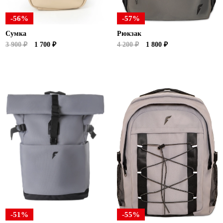
-56%
-57%
Сумка
Рюкзак
3 900 ₽
1 700 ₽
4 200 ₽
1 800 ₽
-51%
-55%