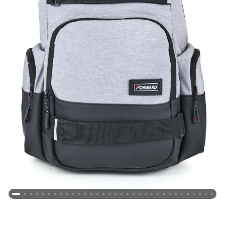
Новосибирская область (3)
Омская область (5)
Республика Башкортостан (3)
Республика Крым (1)
Республика Татарстан (2)
Ростовская область (2)
Самарская область (1)
Санкт-Петербург и ЛО (3)
Саратовская область (1)
Свердловская область (5)
Северная Осетия (2)
Смоленская область (1)
Ставропольский край (5)
Томская область (1)
Тульская область (1)
Тюменская область (3)
Хакасия (1)