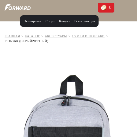
0
Экипировка
Спорт
Кэжуал
Все коллекции
Москва и МО
Архангельская область (1)
ГЛАВНАЯ
>
КАТАЛОГ
>
АКСЕССУАРЫ
>
СУМКИ И РЮКЗАКИ
>
РЮКЗАК (СЕРЫЙ/ЧЕРНЫЙ)
Волгоградская область (1)
Воронежская область (1)
Дагестан (2)
Иркутская область (2)
Калининградская область (1)
Кемеровская область (2)
Краснодарский край (5)
Красноярский край (5)
Курская область (1)
Москва и МО (14)
Нижегородская область (1)