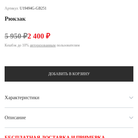
Ханты-Мансийский автономный округ (3)
Артикул:
U19494G-GB251
Челябинская область (2)
Рюкзак
Ямало-Ненецкий автономный округ (1)
Ярославская область (1)
5 950 ₽
2 400 ₽
Кешбэк до 10%
авторизованным
пользователям
ДОБАВИТЬ В КОРЗИНУ
Характеристики
Описание
БЕСПЛАТНАЯ ДОСТАВКА И ПРИМЕРКА