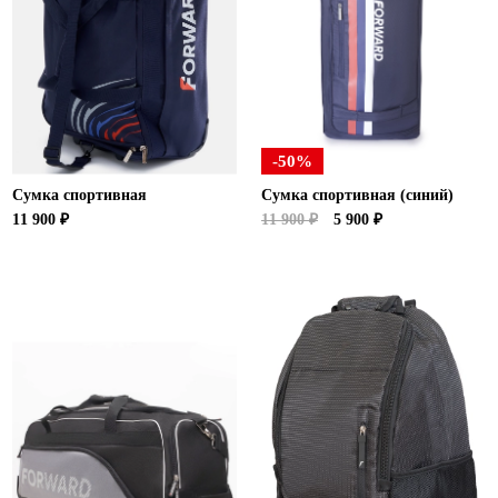
Новосибирская область (3)
Омская область (5)
Республика Башкортостан (3)
Республика Крым (1)
Республика Татарстан (2)
-50%
Ростовская область (2)
Сумка спортивная
Сумка спортивная (синий)
Самарская область (1)
11 900 ₽
11 900 ₽
5 900 ₽
Санкт-Петербург и ЛО (3)
Саратовская область (1)
Свердловская область (5)
Северная Осетия (2)
Смоленская область (1)
Ставропольский край (5)
Томская область (1)
Тульская область (1)
Тюменская область (3)
Хакасия (1)