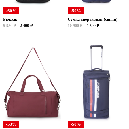
-60%
-59%
Рюкзак
Сумка спортивная (синий)
5 950 ₽
2 400 ₽
10 900 ₽
4 500 ₽
-53%
-50%