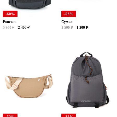
-60%
-52%
Рюкзак
Сумка
5 950 ₽
2 400 ₽
2 500 ₽
1 200 ₽
-52%
-22%