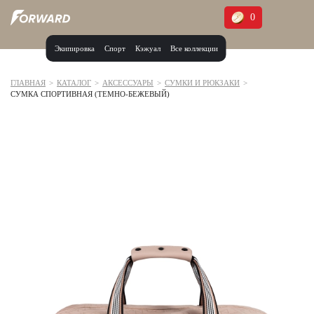
0
Экипировка
Спорт
Кэжуал
Все коллекции
Москва и МО
Архангельская область (1)
ГЛАВНАЯ
>
КАТАЛОГ
>
АКСЕССУАРЫ
>
СУМКИ И РЮКЗАКИ
>
СУМКА СПОРТИВНАЯ (ТЕМНО-БЕЖЕВЫЙ)
Волгоградская область (1)
Воронежская область (1)
Дагестан (2)
Иркутская область (2)
Калининградская область (1)
Кемеровская область (2)
Краснодарский край (5)
Красноярский край (5)
Курская область (1)
Москва и МО (14)
Нижегородская область (1)