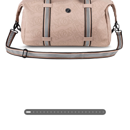
Новосибирская область (3)
Омская область (5)
Республика Башкортостан (3)
Республика Крым (1)
Республика Татарстан (2)
Ростовская область (2)
Самарская область (1)
Санкт-Петербург и ЛО (3)
Саратовская область (1)
Свердловская область (5)
Северная Осетия (2)
Смоленская область (1)
Ставропольский край (5)
Томская область (1)
Тульская область (1)
Тюменская область (3)
Хакасия (1)