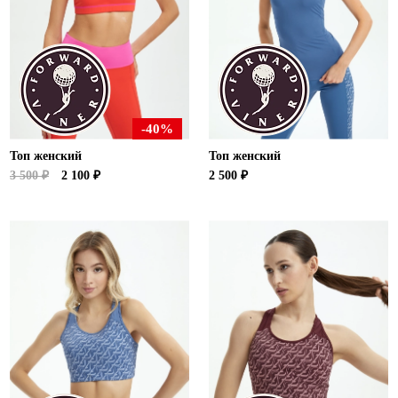
Новосибирская область (3)
Омская область (5)
Республика Башкортостан (3)
Республика Крым (1)
Республика Татарстан (2)
-40%
Ростовская область (2)
Топ женский
Топ женский
Самарская область (1)
3 500 ₽
2 100 ₽
2 500 ₽
Санкт-Петербург и ЛО (3)
Саратовская область (1)
Свердловская область (5)
Северная Осетия (2)
Смоленская область (1)
Ставропольский край (5)
Томская область (1)
Тульская область (1)
Тюменская область (3)
Хакасия (1)