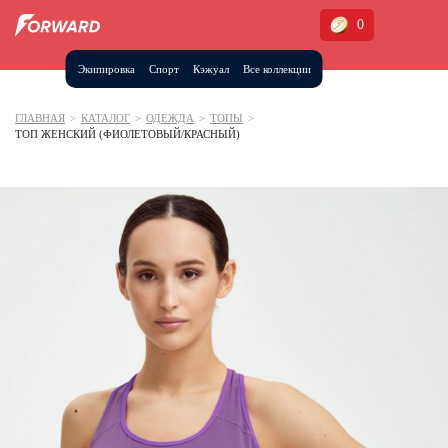
0
Экипировка
Спорт
Кэжуал
Все коллекции
Москва и МО
Архангельская область (1)
ГЛАВНАЯ
>
КАТАЛОГ
>
ОДЕЖДА
>
ТОПЫ
>
ТОП ЖЕНСКИЙ (ФИОЛЕТОВЫЙ/КРАСНЫЙ)
Волгоградская область (1)
Воронежская область (1)
Дагестан (2)
Иркутская область (2)
Калининградская область (1)
Кемеровская область (2)
Краснодарский край (5)
Красноярский край (5)
Курская область (1)
Москва и МО (14)
Нижегородская область (1)