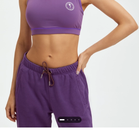
Новосибирская область (3)
Омская область (5)
Республика Башкортостан (3)
Республика Крым (1)
Республика Татарстан (2)
Ростовская область (2)
Самарская область (1)
Санкт-Петербург и ЛО (3)
Саратовская область (1)
Свердловская область (5)
Северная Осетия (2)
Смоленская область (1)
Ставропольский край (5)
Томская область (1)
Тульская область (1)
Тюменская область (3)
Хакасия (1)