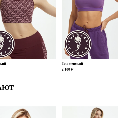
ский
Топ женский
2 100 ₽
АЮТ