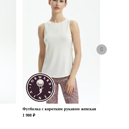
Футболка с коротким рукавом женская
Футболка с
1 900 ₽
1 900 ₽