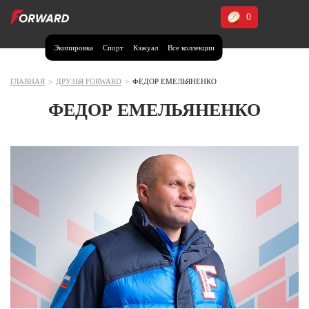
0
Экипировка
Спорт
Кэжуал
Все коллекции
Москва и МО
Архангельская область (1)
ГЛАВНАЯ
>
ДРУЗЬЯ FORWARD
>
ФЕДОР ЕМЕЛЬЯНЕНКО
Волгоградская область (1)
ФЕДОР ЕМЕЛЬЯНЕНКО
Воронежская область (1)
Дагестан (2)
Иркутская область (2)
Калининградская область (1)
Кемеровская область (2)
Краснодарский край (5)
Красноярский край (5)
Курская область (1)
Москва и МО (14)
Нижегородская область (1)