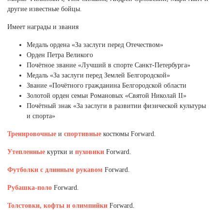
Ханты-Мансийский автономный округ (3)
другие известные бойцы.
Челябинская область (2)
Имеет награды и звания
Ямало-Ненецкий автономный округ (1)
Медаль ордена «За заслуги перед Отечеством»
Ярославская область (1)
Орден Петра Великого
Почётное звание «Лучший в спорте Санкт-Петербурга»
Медаль «За заслуги перед Землей Белгородской»
Звание «Почётного гражданина Белгородской области
Золотой орден семьи Романовых «Святой Николай II»
Почётный знак «За заслуги в развитии физической культуры
и спорта»
Тренировочные
и
спортивные
костюмы Forward.
Утепленные
куртки и
пуховики
Forward.
Футболки с длинным рукавом
Forward.
Рубашка-поло
Forward.
Толстовки, кофты и олимпийки
Forward.