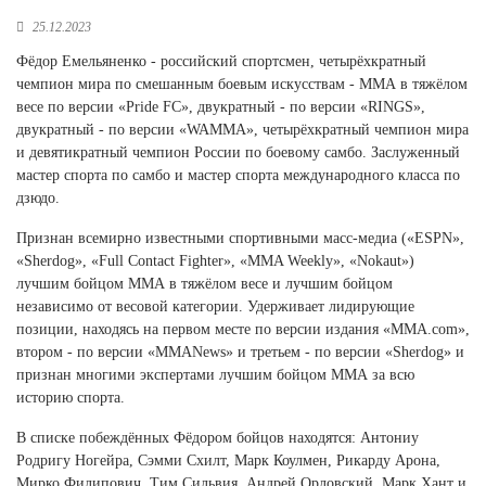
Новосибирская область (3)
25.12.2023
Омская область (5)
Фёдор Емельяненко - российский спортсмен, четырёхкратный
чемпион мира по смешанным боевым искусствам - ММА в тяжёлом
Республика Башкортостан (3)
весе по версии «Pride FC», двукратный - по версии «RINGS»,
Республика Крым (1)
двукратный - по версии «WAMMA», четырёхкратный чемпион мира
Республика Татарстан (2)
и девятикратный чемпион России по боевому самбо. Заслуженный
Ростовская область (2)
мастер спорта по самбо и мастер спорта международного класса по
дзюдо.
Самарская область (1)
Санкт-Петербург и ЛО (3)
Признан всемирно известными спортивными масс-медиа («ESPN»,
Саратовская область (1)
«Sherdog», «Full Contact Fighter», «MMA Weekly», «Nokaut»)
Свердловская область (5)
лучшим бойцом ММА в тяжёлом весе и лучшим бойцом
Северная Осетия (2)
независимо от весовой категории. Удерживает лидирующие
Смоленская область (1)
позиции, находясь на первом месте по версии издания «MMA.com»,
Ставропольский край (5)
втором - по версии «MMANews» и третьем - по версии «Sherdog» и
признан многими экспертами лучшим бойцом ММА за всю
Томская область (1)
историю спорта.
Тульская область (1)
Тюменская область (3)
В списке побеждённых Фёдором бойцов находятся: Антониу
Родригу Ногейра, Сэмми Схилт, Марк Коулмен, Рикарду Арона,
Хакасия (1)
Мирко Филипович, Тим Сильвия, Андрей Орловский, Марк Хант и