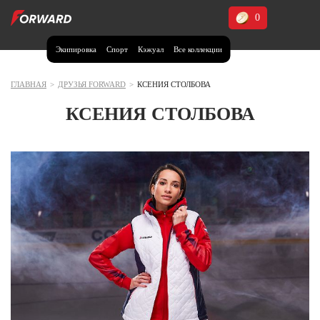
0
Экипировка
Спорт
Кэжуал
Все коллекции
Москва и МО
Архангельская область (1)
ГЛАВНАЯ
>
ДРУЗЬЯ FORWARD
>
КСЕНИЯ СТОЛБОВА
Волгоградская область (1)
КСЕНИЯ СТОЛБОВА
Воронежская область (1)
Дагестан (2)
Иркутская область (2)
Калининградская область (1)
Кемеровская область (2)
Краснодарский край (5)
Красноярский край (5)
Курская область (1)
Москва и МО (14)
Нижегородская область (1)