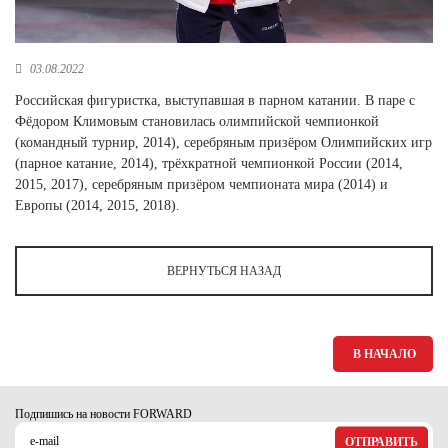
Новосибирская область (3)
Омская область (5)
03.08.2022
Республика Башкортостан (3)
Российская фигуристка, выступавшая в парном катании. В паре с
Республика Крым (1)
Фёдором Климовым становилась олимпийской чемпионкой
Республика Татарстан (2)
(командный турнир, 2014), серебряным призёром Олимпийских игр
Ростовская область (2)
(парное катание, 2014), трёхкратной чемпионкой России (2014,
2015, 2017), серебряным призёром чемпионата мира (2014) и
Самарская область (1)
Европы (2014, 2015, 2018).
Санкт-Петербург и ЛО (3)
Саратовская область (1)
Свердловская область (5)
ВЕРНУТЬСЯ НАЗАД
Северная Осетия (2)
Смоленская область (1)
Ставропольский край (5)
Томская область (1)
В НАЧАЛО
Тульская область (1)
Тюменская область (3)
Подпишись на новости FORWARD
Хакасия (1)
ОТПРАВИТЬ