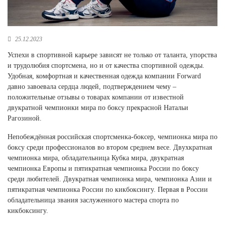
Новосибирская область (3)
Омская область (5)
25.12.2023
Республика Башкортостан (3)
Успехи в спортивной карьере зависят не только от таланта, упорства
Республика Крым (1)
и трудолюбия спортсмена, но и от качества спортивной одежды.
Республика Татарстан (2)
Удобная, комфортная и качественная одежда компании Forward
Ростовская область (2)
давно завоевала сердца людей, подтверждением чему –
Самарская область (1)
положительные отзывы о товарах компании от известной
Санкт-Петербург и ЛО (3)
двукратной чемпионки мира по боксу прекрасной Натальи
Саратовская область (1)
Рагозиной.
Свердловская область (5)
Непобеждённая российская спортсменка-боксер, чемпионка мира по
Северная Осетия (2)
боксу среди профессионалов во втором среднем весе. Двухкратная
Смоленская область (1)
чемпионка мира, обладательница Кубка мира, двукратная
Ставропольский край (5)
чемпионка Европы и пятикратная чемпионка России по боксу
Томская область (1)
среди любителей. Двукратная чемпионка мира, чемпионка Азии и
Тульская область (1)
пятикратная чемпионка России по кикбоксингу. Первая в России
Тюменская область (3)
обладательница звания заслуженного мастера спорта по
кикбоксингу.
Хакасия (1)