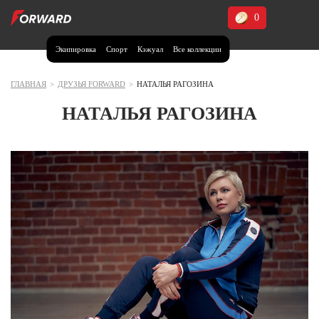
0
Экипировка
Спорт
Кэжуал
Все коллекции
Москва и МО
Архангельская область (1)
ГЛАВНАЯ
>
ДРУЗЬЯ FORWARD
>
НАТАЛЬЯ РАГОЗИНА
Волгоградская область (1)
НАТАЛЬЯ РАГОЗИНА
Воронежская область (1)
Дагестан (2)
Иркутская область (2)
Калининградская область (1)
Кемеровская область (2)
Краснодарский край (5)
Красноярский край (5)
Курская область (1)
Москва и МО (14)
Нижегородская область (1)