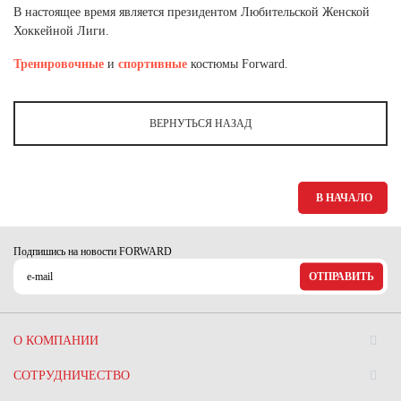
Ханты-Мансийский автономный округ (3)
В настоящее время является президентом Любительской Женской
Хоккейной Лиги.
Челябинская область (2)
Тренировочные
и
спортивные
костюмы Forward.
Ямало-Ненецкий автономный округ (1)
Ярославская область (1)
ВЕРНУТЬСЯ НАЗАД
В НАЧАЛО
Подпишись на новости FORWARD
ОТПРАВИТЬ
О КОМПАНИИ
СОТРУДНИЧЕСТВО