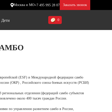
Москва и МО
Заказать звонок
+7 495 995 28 07
0
Дети
Ставропольский край (5)
САМБО
Томская область (1)
ие
ие
ие
Тульская область (1)
отинки
отинки
отинки
Тюменская область (3)
жа
жа
жа
 Европейской (ESF) и Международной федерации самбо
Хакасия (1)
оссии (ОКР) , Российского союза боевых искусств (РСБИ)
Ханты-Мансийский автономный
83 региональных отделения (федераций самбо субъектов
округ (3)
 вовлечено около 400 тысяч граждан России.
Челябинская область (2)
чиями по управлению развитием самбо в России,