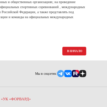
Ямало-Ненецкий автономный округ
енных и общественных организациях; на проведение
х официальных спортивных соревнований , международных
(1)
 Российской Федерации, а также представлять под
Ярославская область (1)
егации и команды на официальных международных
В НАЧАЛО
Мы в соцсетях:
 «УК «ФОРВАРД»