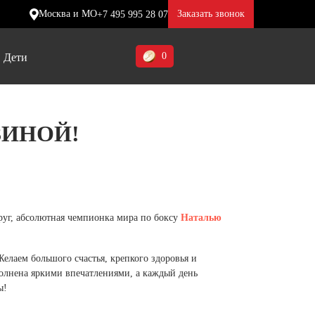
Москва и МО
Заказать звонок
+7 495 995 28 07
0
Дети
Ставропольский край (5)
ЗИНОЙ!
Томская область (1)
ие
ие
ие
Тульская область (1)
отинки
отинки
отинки
Тюменская область (3)
жа
жа
жа
руг, абсолютная чемпионка мира по боксу
Наталью
Хакасия (1)
Ханты-Мансийский автономный
елаем большого счастья, крепкого здоровья и
округ (3)
олнена яркими впечатлениями, а каждый день
ы!
Челябинская область (2)