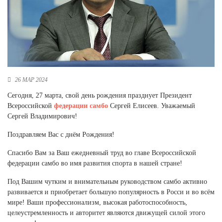
Новосибирская область (3)
Омская область (5)
Республика Башкортостан (3)
Республика Крым (1)
Республика Татарстан (2)
Ростовская область (2)
26 МАР 2024
Самарская область (1)
Сегодня, 27 марта, свой день рождения празднует Президент
Санкт-Петербург и ЛО (3)
Всероссийской
федерации самбо
Сергей Елисеев. Уважаемый
Саратовская область (1)
Сергей Владимирович!
Свердловская область (5)
Поздравляем Вас с днём Рождения!
Северная Осетия (2)
Смоленская область (1)
Спасибо Вам за Ваш ежедневный труд во главе Всероссийской
Ставропольский край (5)
федерации самбо во имя развития спорта в нашей стране!
Томская область (1)
Под Вашим чутким и внимательным руководством самбо активно
Тульская область (1)
развивается и приобретает большую популярность в Росси и во всём
Тюменская область (3)
мире! Ваши профессионализм, высокая работоспособность,
целеустремленность и авторитет являются движущей силой этого
Хакасия (1)