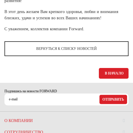
развития!
Ханты-Мансийский автономный округ (3)
В этот день желаем Вам крепкого здоровья, любви и внимания
Челябинская область (2)
близких, удачи и успехов во всех Ваших начинаниях!
Ямало-Ненецкий автономный округ (1)
С уважением, коллектив компании Forward.
Ярославская область (1)
ВЕРНУТЬСЯ К СПИСКУ НОВОСТЕЙ
В НАЧАЛО
Подпишись на новости FORWARD
ОТПРАВИТЬ
О КОМПАНИИ
СОТРУДНИЧЕСТВО