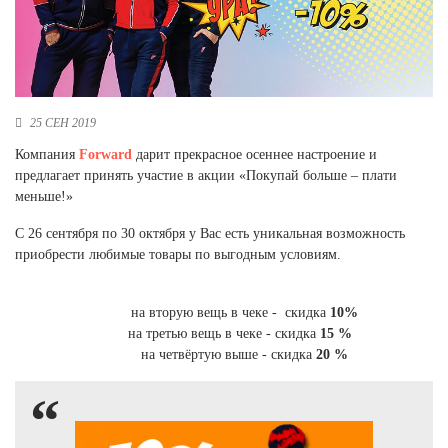
Новосибирская область (3)
Омская область (5)
Республика Башкортостан (3)
Республика Крым (1)
25 СЕН 2019
Республика Татарстан (2)
Компания
Forward
дарит прекрасное осеннее настроение и
Ростовская область (2)
предлагает принять участие в акции «Покупай больше – плати
Самарская область (1)
меньше!»
Санкт-Петербург и ЛО (3)
Саратовская область (1)
С 26 сентября по 30 октября у Вас есть уникальная возможность
Свердловская область (5)
приобрести любимые товары по выгодным условиям.
Северная Осетия (2)
Смоленская область (1)
на вторую вещь в чеке - скидка
10%
Ставропольский край (5)
на третью вещь в чеке - скидка
15 %
Томская область (1)
на четвёртую выше - скидка
20 %
Тульская область (1)
Тюменская область (3)
Хакасия (1)