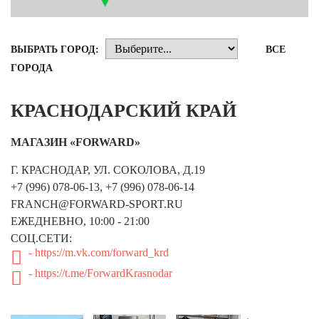
Новосибирская область (3)
Омская область (5)
ВЫБРАТЬ ГОРОД:
ВСЕ
Республика Башкортостан (3)
ГОРОДА
Республика Крым (1)
Республика Татарстан (2)
КРАСНОДАРСКИЙ КРАЙ
Ростовская область (2)
Самарская область (1)
МАГАЗИН «FORWARD»
Санкт-Петербург и ЛО (3)
Саратовская область (1)
Г. КРАСНОДАР, УЛ. СОКОЛОВА, Д.19
Свердловская область (5)
+7 (996) 078-06-13, +7 (996) 078-06-14
Северная Осетия (2)
FRANCH@FORWARD-SPORT.RU
Смоленская область (1)
ЕЖЕДНЕВНО, 10:00 - 21:00
Ставропольский край (5)
СОЦ.СЕТИ:
Томская область (1)
- https://m.vk.com/forward_krd
Тульская область (1)
- https://t.me/ForwardKrasnodar
Тюменская область (3)
Хакасия (1)