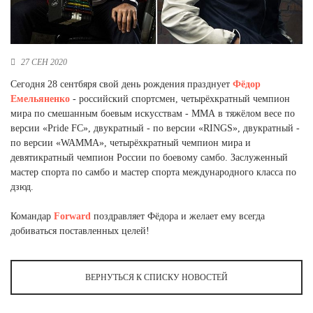
Новосибирская область (3)
Омская область (5)
27 СЕН 2020
Республика Башкортостан (3)
Республика Крым (1)
Сегодня 28 сентбяря свой день рождения празднует
Фёдор
Республика Татарстан (2)
Емельяненко
- российский спортсмен, четырёхкратный чемпион
Ростовская область (2)
мира по смешанным боевым искусствам - ММА в тяжёлом весе по
версии «Pride FC», двукратный - по версии «RINGS», двукратный -
Самарская область (1)
по версии «WAMMA», четырёхкратный чемпион мира и
Санкт-Петербург и ЛО (3)
девятикратный чемпион России по боевому самбо. Заслуженный
Саратовская область (1)
мастер спорта по самбо и мастер спорта международного класса по
Свердловская область (5)
дзюд.
Северная Осетия (2)
Смоленская область (1)
Командар
Forward
поздравляет Фёдора и желает ему всегда
Ставропольский край (5)
добиваться поставленных целей!
Томская область (1)
Тульская область (1)
Тюменская область (3)
ВЕРНУТЬСЯ К СПИСКУ НОВОСТЕЙ
Хакасия (1)