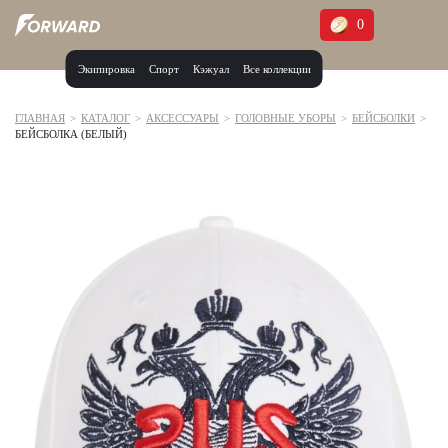
0
Экипировка
Спорт
Кэжуал
Все коллекции
Москва и МО
Архангельская область (1)
ГЛАВНАЯ
>
КАТАЛОГ
>
АКСЕССУАРЫ
>
ГОЛОВНЫЕ УБОРЫ
>
БЕЙСБОЛКИ
>
БЕЙСБОЛКА (БЕЛЫЙ)
Волгоградская область (1)
Воронежская область (1)
Дагестан (2)
Иркутская область (2)
Калининградская область (1)
Кемеровская область (2)
Краснодарский край (5)
Красноярский край (5)
Курская область (1)
Москва и МО (14)
Нижегородская область (1)