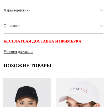
Ханты-Мансийский автономный округ (3)
Челябинская область (2)
Характеристики
Ямало-Ненецкий автономный округ (1)
Ярославская область (1)
Описание
БЕСПЛАТНАЯ ДОСТАВКА И ПРИМЕРКА
Условия доставки
ПОХОЖИЕ ТОВАРЫ