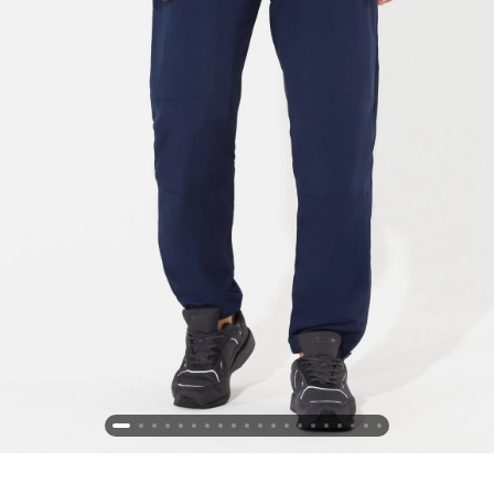
Новосибирская область (3)
Омская область (5)
Республика Башкортостан (3)
Республика Крым (1)
Республика Татарстан (2)
Ростовская область (2)
Самарская область (1)
Санкт-Петербург и ЛО (3)
Саратовская область (1)
Свердловская область (5)
Северная Осетия (2)
Смоленская область (1)
Ставропольский край (5)
Томская область (1)
Тульская область (1)
Тюменская область (3)
Хакасия (1)