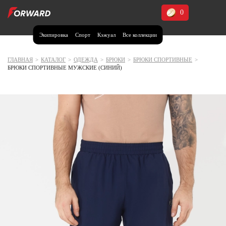
0
Экипировка
Спорт
Кэжуал
Все коллекции
Москва и МО
Архангельская область (1)
ГЛАВНАЯ
>
КАТАЛОГ
>
ОДЕЖДА
>
БРЮКИ
>
БРЮКИ СПОРТИВНЫЕ
>
БРЮКИ СПОРТИВНЫЕ МУЖСКИЕ (СИНИЙ)
Волгоградская область (1)
Воронежская область (1)
Дагестан (2)
Иркутская область (2)
Калининградская область (1)
Кемеровская область (2)
Краснодарский край (5)
Красноярский край (5)
Курская область (1)
Москва и МО (14)
Нижегородская область (1)