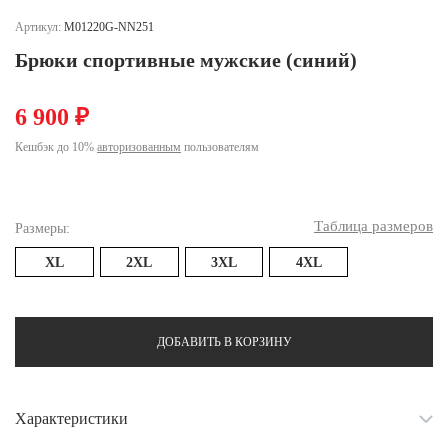
Ханты-Мансийский автономный округ (3)
Артикул:
M01220G-NN251
Челябинская область (2)
Брюки спортивные мужские (синий)
Ямало-Ненецкий автономный округ (1)
Ярославская область (1)
6 900 ₽
Кешбэк до 10%
авторизованным
пользователям
Таблица размеров
Размеры:
XL
2XL
3XL
4XL
ДОБАВИТЬ В КОРЗИНУ
Характеристики