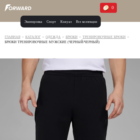
0
Экипировка
Спорт
Кэжуал
Все коллекции
Москва и МО
Архангельская область (1)
ГЛАВНАЯ
>
КАТАЛОГ
>
ОДЕЖДА
>
БРЮКИ
>
ТРЕНИРОВОЧНЫЕ БРЮКИ
>
БРЮКИ ТРЕНИРОВОЧНЫЕ МУЖСКИЕ (ЧЕРНЫЙ/ЧЕРНЫЙ)
Волгоградская область (1)
Воронежская область (1)
Дагестан (2)
Иркутская область (2)
Калининградская область (1)
Кемеровская область (2)
Краснодарский край (5)
Красноярский край (5)
Курская область (1)
Москва и МО (14)
Нижегородская область (1)