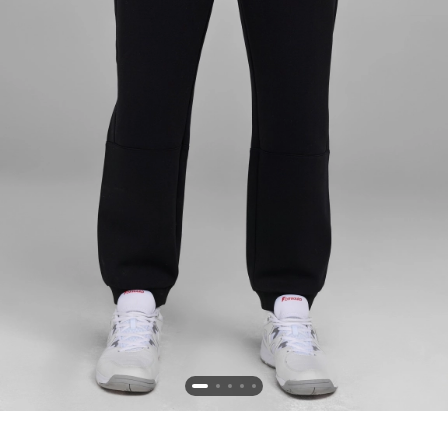
Новосибирская область (3)
Омская область (5)
Республика Башкортостан (3)
Республика Крым (1)
Республика Татарстан (2)
Ростовская область (2)
Самарская область (1)
Санкт-Петербург и ЛО (3)
Саратовская область (1)
Свердловская область (5)
Северная Осетия (2)
Смоленская область (1)
Ставропольский край (5)
Томская область (1)
Тульская область (1)
Тюменская область (3)
Хакасия (1)