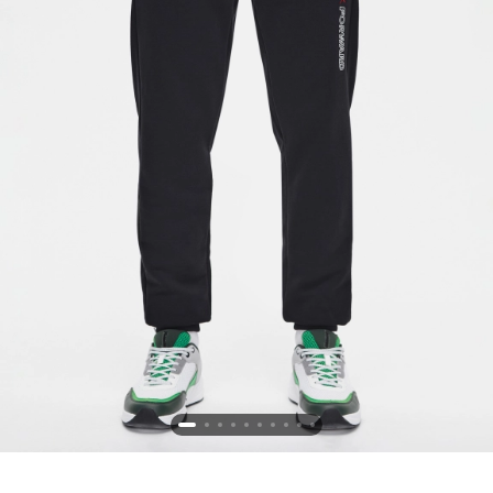
Новосибирская область (3)
Омская область (5)
Республика Башкортостан (3)
Республика Крым (1)
Республика Татарстан (2)
Ростовская область (2)
Самарская область (1)
Санкт-Петербург и ЛО (3)
Саратовская область (1)
Свердловская область (5)
Северная Осетия (2)
Смоленская область (1)
Ставропольский край (5)
Томская область (1)
Тульская область (1)
Тюменская область (3)
Хакасия (1)