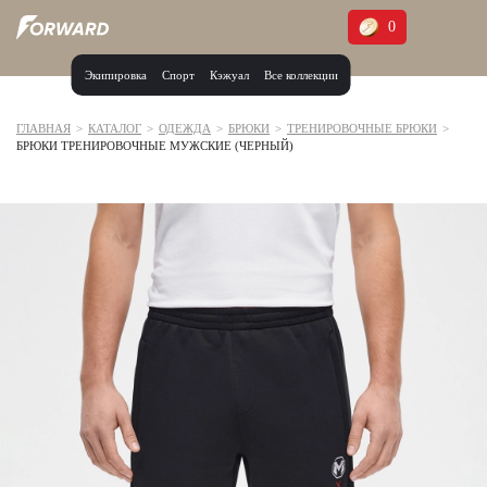
0
Экипировка
Спорт
Кэжуал
Все коллекции
Москва и МО
Архангельская область (1)
ГЛАВНАЯ
>
КАТАЛОГ
>
ОДЕЖДА
>
БРЮКИ
>
ТРЕНИРОВОЧНЫЕ БРЮКИ
>
БРЮКИ ТРЕНИРОВОЧНЫЕ МУЖСКИЕ (ЧЕРНЫЙ)
Волгоградская область (1)
Воронежская область (1)
Дагестан (2)
Иркутская область (2)
Калининградская область (1)
Кемеровская область (2)
Краснодарский край (5)
Красноярский край (5)
Курская область (1)
Москва и МО (14)
Нижегородская область (1)