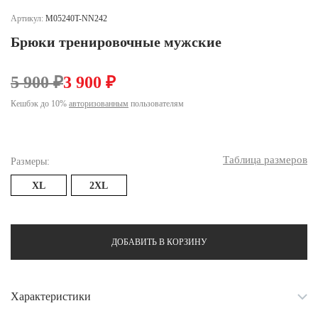
Ханты-Мансийский автономный округ (3)
Артикул:
M05240T-NN242
Челябинская область (2)
Брюки тренировочные мужские
Ямало-Ненецкий автономный округ (1)
Ярославская область (1)
5 900 ₽
3 900 ₽
Кешбэк до 10%
авторизованным
пользователям
Таблица размеров
Размеры:
XL
2XL
ДОБАВИТЬ В КОРЗИНУ
Характеристики