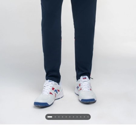
Новосибирская область (3)
Омская область (5)
Республика Башкортостан (3)
Республика Крым (1)
Республика Татарстан (2)
Ростовская область (2)
Самарская область (1)
Санкт-Петербург и ЛО (3)
Саратовская область (1)
Свердловская область (5)
Северная Осетия (2)
Смоленская область (1)
Ставропольский край (5)
Томская область (1)
Тульская область (1)
Тюменская область (3)
Хакасия (1)