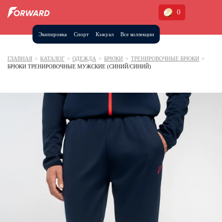
0
Экипировка
Спорт
Кэжуал
Все коллекции
Москва и МО
Архангельская область (1)
ГЛАВНАЯ
>
КАТАЛОГ
>
ОДЕЖДА
>
БРЮКИ
>
ТРЕНИРОВОЧНЫЕ БРЮКИ
>
БРЮКИ ТРЕНИРОВОЧНЫЕ МУЖСКИЕ (СИНИЙ/СИНИЙ)
Волгоградская область (1)
Воронежская область (1)
Дагестан (2)
Иркутская область (2)
Калининградская область (1)
Кемеровская область (2)
Краснодарский край (5)
Красноярский край (5)
Курская область (1)
Москва и МО (14)
Нижегородская область (1)