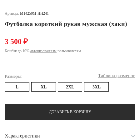
Ханты-Мансийский автономный округ (3)
Челябинская область (2)
Артикул:
M14250M-HH241
Футболка короткий рукав мужская (хаки)
Ямало-Ненецкий автономный округ (1)
Ярославская область (1)
3 500 ₽
Кешбэк до 10%
авторизованным
пользователям
Таблица размеров
Размеры:
L
XL
2XL
3XL
ДОБАВИТЬ В КОРЗИНУ
Характеристики