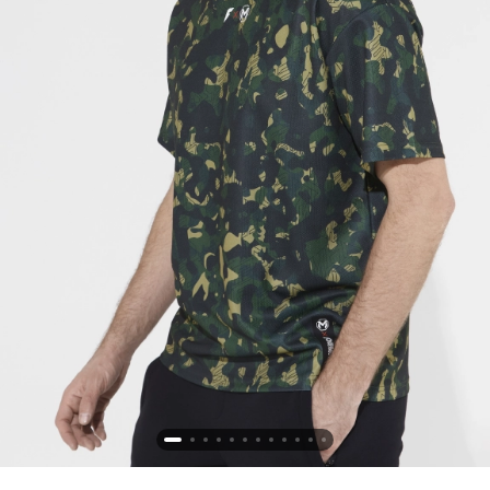
Новосибирская область (3)
Омская область (5)
Республика Башкортостан (3)
Республика Крым (1)
Республика Татарстан (2)
Ростовская область (2)
Самарская область (1)
Санкт-Петербург и ЛО (3)
Саратовская область (1)
Свердловская область (5)
Северная Осетия (2)
Смоленская область (1)
Ставропольский край (5)
Томская область (1)
Тульская область (1)
Тюменская область (3)
Хакасия (1)