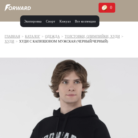
0
Экипировка
Спорт
Кэжуал
Все коллекции
Москва и МО
Архангельская область (1)
ГЛАВНАЯ
>
КАТАЛОГ
>
ОДЕЖДА
>
ТОЛСТОВКИ, ОЛИМПИЙКИ, ХУДИ
>
ХУДИ
>
ХУДИ С КАПЮШОНОМ МУЖСКАЯ (ЧЕРНЫЙ/ЧЕРНЫЙ)
Волгоградская область (1)
Воронежская область (1)
Дагестан (2)
Иркутская область (2)
Калининградская область (1)
Кемеровская область (2)
Краснодарский край (5)
Красноярский край (5)
Курская область (1)
Москва и МО (14)
Нижегородская область (1)