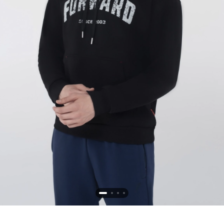
Новосибирская область (3)
Омская область (5)
Республика Башкортостан (3)
Республика Крым (1)
Республика Татарстан (2)
Ростовская область (2)
Самарская область (1)
Санкт-Петербург и ЛО (3)
Саратовская область (1)
Свердловская область (5)
Северная Осетия (2)
Смоленская область (1)
Ставропольский край (5)
Томская область (1)
Тульская область (1)
Тюменская область (3)
Хакасия (1)