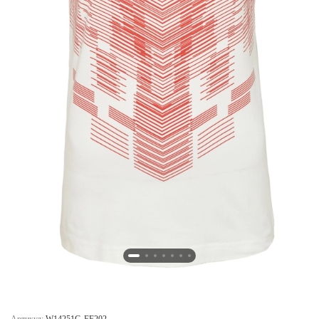
Новосибирская область (3)
Омская область (5)
Республика Башкортостан (3)
Республика Крым (1)
Республика Татарстан (2)
Ростовская область (2)
Самарская область (1)
Санкт-Петербург и ЛО (3)
Саратовская область (1)
Свердловская область (5)
Северная Осетия (2)
Смоленская область (1)
Ставропольский край (5)
Томская область (1)
Тульская область (1)
Тюменская область (3)
Хакасия (1)