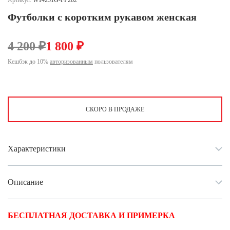
Артикул:
W14251G-FF202
Ханты-Мансийский автономный округ (3)
Футболки с коротким рукавом женская
Челябинская область (2)
Ямало-Ненецкий автономный округ (1)
4 200 ₽
1 800 ₽
Ярославская область (1)
Кешбэк до 10%
авторизованным
пользователям
СКОРО В ПРОДАЖЕ
Характеристики
Описание
БЕСПЛАТНАЯ ДОСТАВКА И ПРИМЕРКА