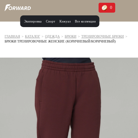
0
Экипировка
Спорт
Кэжуал
Все коллекции
Москва и МО
Архангельская область (1)
ГЛАВНАЯ
>
КАТАЛОГ
>
ОДЕЖДА
>
БРЮКИ
>
ТРЕНИРОВОЧНЫЕ БРЮКИ
>
БРЮКИ ТРЕНИРОВОЧНЫЕ ЖЕНСКИЕ (КОРИЧНЕВЫЙ/КОРИЧНЕВЫЙ)
Волгоградская область (1)
Воронежская область (1)
Дагестан (2)
Иркутская область (2)
Калининградская область (1)
Кемеровская область (2)
Краснодарский край (5)
Красноярский край (5)
Курская область (1)
Москва и МО (14)
Нижегородская область (1)