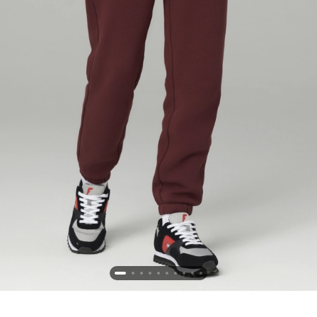
Новосибирская область (3)
Омская область (5)
Республика Башкортостан (3)
Республика Крым (1)
Республика Татарстан (2)
Ростовская область (2)
Самарская область (1)
Санкт-Петербург и ЛО (3)
Саратовская область (1)
Свердловская область (5)
Северная Осетия (2)
Смоленская область (1)
Ставропольский край (5)
Томская область (1)
Тульская область (1)
Тюменская область (3)
Хакасия (1)