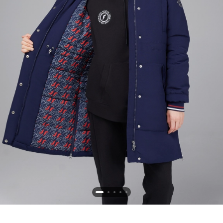
Новосибирская область (3)
Омская область (5)
Республика Башкортостан (3)
Республика Крым (1)
Республика Татарстан (2)
Ростовская область (2)
Самарская область (1)
Санкт-Петербург и ЛО (3)
Саратовская область (1)
Свердловская область (5)
Северная Осетия (2)
Смоленская область (1)
Ставропольский край (5)
Томская область (1)
Тульская область (1)
Тюменская область (3)
Хакасия (1)