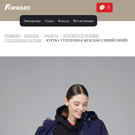
0
Экипировка
Спорт
Кэжуал
Все коллекции
Москва и МО
Архангельская область (1)
ГЛАВНАЯ
>
КАТАЛОГ
>
ОДЕЖДА
>
КУРТКИ И ПУХОВИКИ
>
УТЕПЛЕННЫЕ КУРТКИ
>
КУРТКА УТЕПЛЕННАЯ ЖЕНСКАЯ (СИНИЙ/СИНИЙ)
Волгоградская область (1)
Воронежская область (1)
Дагестан (2)
Иркутская область (2)
Калининградская область (1)
Кемеровская область (2)
Краснодарский край (5)
Красноярский край (5)
Курская область (1)
Москва и МО (14)
Нижегородская область (1)