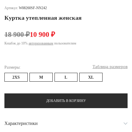
Ханты-Мансийский автономный округ (3)
Артикул:
W08260SF-NN242
Челябинская область (2)
Куртка утепленная женская
Ямало-Ненецкий автономный округ (1)
Ярославская область (1)
18 900 ₽
10 900 ₽
Кешбэк до 10%
авторизованным
пользователям
Таблица размеров
Размеры:
2XS
M
L
XL
ДОБАВИТЬ В КОРЗИНУ
Характеристики