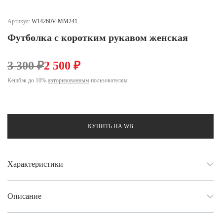
Ханты-Мансийский автономный округ (3)
Челябинская область (2)
Артикул:
W14260V-MM241
Футболка с коротким рукавом женская
Ямало-Ненецкий автономный округ (1)
Ярославская область (1)
3 300 ₽
2 500 ₽
Кешбэк до 10%
авторизованным
пользователям
КУПИТЬ НА WB
Характеристики
Описание