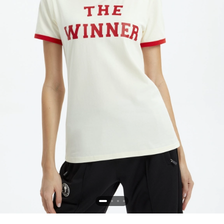
Новосибирская область (3)
Омская область (5)
Республика Башкортостан (3)
Республика Крым (1)
Республика Татарстан (2)
Ростовская область (2)
Самарская область (1)
Санкт-Петербург и ЛО (3)
Саратовская область (1)
Свердловская область (5)
Северная Осетия (2)
Смоленская область (1)
Ставропольский край (5)
Томская область (1)
Тульская область (1)
Тюменская область (3)
Хакасия (1)