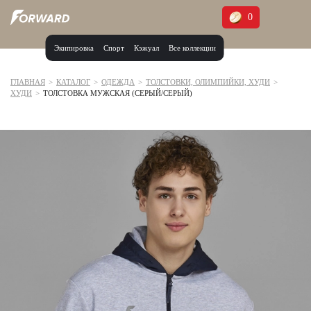
0
Экипировка
Спорт
Кэжуал
Все коллекции
Москва и МО
Архангельская область (1)
ГЛАВНАЯ
>
КАТАЛОГ
>
ОДЕЖДА
>
ТОЛСТОВКИ, ОЛИМПИЙКИ, ХУДИ
>
ХУДИ
>
ТОЛСТОВКА МУЖСКАЯ (СЕРЫЙ/СЕРЫЙ)
Волгоградская область (1)
Воронежская область (1)
Дагестан (2)
Иркутская область (2)
Калининградская область (1)
Кемеровская область (2)
Краснодарский край (5)
Красноярский край (5)
Курская область (1)
Москва и МО (14)
Нижегородская область (1)