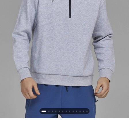
Новосибирская область (3)
Омская область (5)
Республика Башкортостан (3)
Республика Крым (1)
Республика Татарстан (2)
Ростовская область (2)
Самарская область (1)
Санкт-Петербург и ЛО (3)
Саратовская область (1)
Свердловская область (5)
Северная Осетия (2)
Смоленская область (1)
Ставропольский край (5)
Томская область (1)
Тульская область (1)
Тюменская область (3)
Хакасия (1)