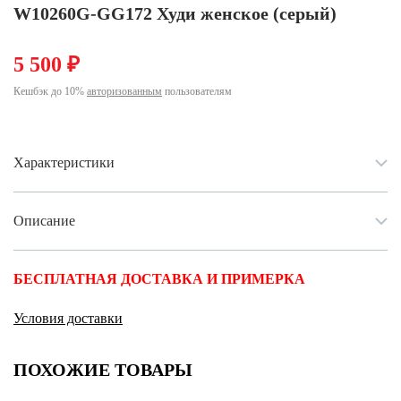
Ханты-Мансийский автономный округ (3)
W10260G-GG172 Худи женское (серый)
Челябинская область (2)
5 500 ₽
Ямало-Ненецкий автономный округ (1)
Ярославская область (1)
Кешбэк до 10%
авторизованным
пользователям
Характеристики
Описание
БЕСПЛАТНАЯ ДОСТАВКА И ПРИМЕРКА
Условия доставки
ПОХОЖИЕ ТОВАРЫ