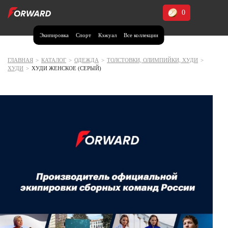
0
Экипировка
Спорт
Кэжуал
Все коллекции
Москва и МО
Архангельская область (1)
ГЛАВНАЯ
>
КАТАЛОГ
>
ОДЕЖДА
>
ТОЛСТОВКИ, ОЛИМПИЙКИ, ХУДИ
>
ХУДИ
>
ХУДИ ЖЕНСКОЕ (СЕРЫЙ)
Волгоградская область (1)
Воронежская область (1)
Дагестан (2)
Иркутская область (2)
Калининградская область (1)
Кемеровская область (2)
Краснодарский край (5)
Красноярский край (5)
Курская область (1)
Москва и МО (14)
Нижегородская область (1)