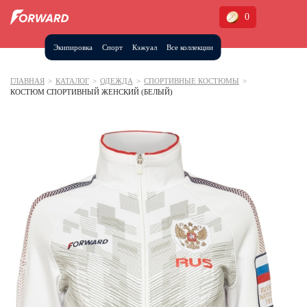
0
Экипировка
Спорт
Кэжуал
Все коллекции
Москва и МО
Архангельская область (1)
ГЛАВНАЯ
>
КАТАЛОГ
>
ОДЕЖДА
>
СПОРТИВНЫЕ КОСТЮМЫ
>
КОСТЮМ СПОРТИВНЫЙ ЖЕНСКИЙ (БЕЛЫЙ)
Волгоградская область (1)
Воронежская область (1)
Дагестан (2)
Иркутская область (2)
Калининградская область (1)
Кемеровская область (2)
Краснодарский край (5)
Красноярский край (5)
Курская область (1)
Москва и МО (14)
Нижегородская область (1)