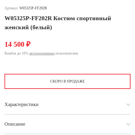
Ханты-Мансийский автономный округ (3)
Артикул:
W05325P-FF202R
Челябинская область (2)
W05325P-FF202R Костюм спортивный
Ямало-Ненецкий автономный округ (1)
женский (белый)
Ярославская область (1)
14 500 ₽
Кешбэк до 10%
авторизованным
пользователям
СКОРО В ПРОДАЖЕ
Характеристики
Описание