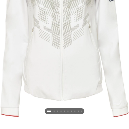
Новосибирская область (3)
Омская область (5)
Республика Башкортостан (3)
Республика Крым (1)
Республика Татарстан (2)
Ростовская область (2)
Самарская область (1)
Санкт-Петербург и ЛО (3)
Саратовская область (1)
Свердловская область (5)
Северная Осетия (2)
Смоленская область (1)
Ставропольский край (5)
Томская область (1)
Тульская область (1)
Тюменская область (3)
Хакасия (1)