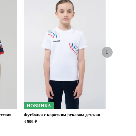
НОВИНКА
НОВИН
етская
Футболка с коротким рукавом детская
Рубашка по
3 900 ₽
5 400 ₽