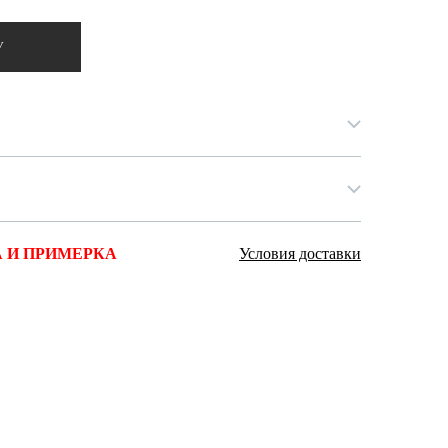
Ямало-Ненецкий автономный округ
(1)
У
Ярославская область (1)
 И ПРИМЕРКА
Условия доставки