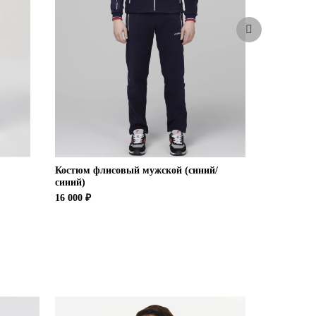
Костюм флисовый мужской (синий/
Костюм фли
синий)
синий)
16 000 ₽
16 000 ₽