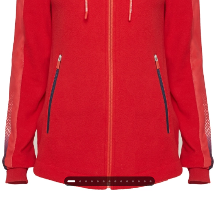
Новосибирская область (3)
Омская область (5)
Республика Башкортостан (3)
Республика Крым (1)
Республика Татарстан (2)
Ростовская область (2)
Самарская область (1)
Санкт-Петербург и ЛО (3)
Саратовская область (1)
Свердловская область (5)
Северная Осетия (2)
Смоленская область (1)
Ставропольский край (5)
Томская область (1)
Тульская область (1)
Тюменская область (3)
Хакасия (1)