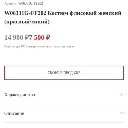
Ханты-Мансийский автономный округ (3)
Артикул:
W06331G-FF202
Челябинская область (2)
W06331G-FF202 Костюм флисовый женский
(красный/синий)
Ямало-Ненецкий автономный округ (1)
Ярославская область (1)
14 900 ₽
7 500 ₽
Кешбэк до 10%
авторизованным
пользователям
СКОРО В ПРОДАЖЕ
Характеристики
Описание