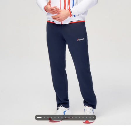
Новосибирская область (3)
Омская область (5)
Республика Башкортостан (3)
Республика Крым (1)
Республика Татарстан (2)
Ростовская область (2)
Самарская область (1)
Санкт-Петербург и ЛО (3)
Саратовская область (1)
Свердловская область (5)
Северная Осетия (2)
Смоленская область (1)
Ставропольский край (5)
Томская область (1)
Тульская область (1)
Тюменская область (3)
Хакасия (1)