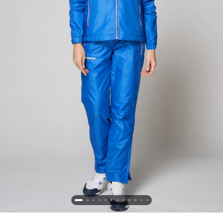
Новосибирская область (3)
Омская область (5)
Республика Башкортостан (3)
Республика Крым (1)
Республика Татарстан (2)
Ростовская область (2)
Самарская область (1)
Санкт-Петербург и ЛО (3)
Саратовская область (1)
Свердловская область (5)
Северная Осетия (2)
Смоленская область (1)
Ставропольский край (5)
Томская область (1)
Тульская область (1)
Тюменская область (3)
Хакасия (1)