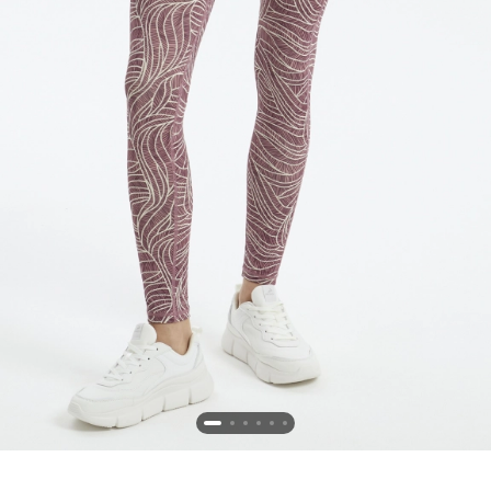
Новосибирская область (3)
Омская область (5)
Республика Башкортостан (3)
Республика Крым (1)
Республика Татарстан (2)
Ростовская область (2)
Самарская область (1)
Санкт-Петербург и ЛО (3)
Саратовская область (1)
Свердловская область (5)
Северная Осетия (2)
Смоленская область (1)
Ставропольский край (5)
Томская область (1)
Тульская область (1)
Тюменская область (3)
Хакасия (1)