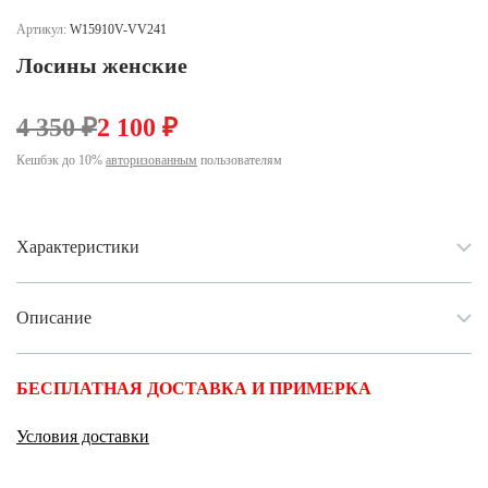
Ханты-Мансийский автономный округ (3)
Артикул:
W15910V-VV241
Челябинская область (2)
Лосины женские
Ямало-Ненецкий автономный округ (1)
Ярославская область (1)
4 350 ₽
2 100 ₽
Кешбэк до 10%
авторизованным
пользователям
Характеристики
Описание
БЕСПЛАТНАЯ ДОСТАВКА И ПРИМЕРКА
Условия доставки