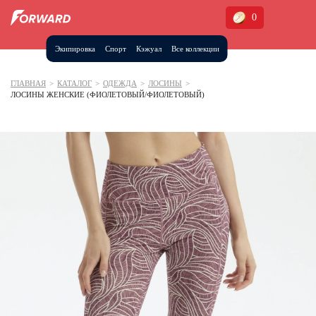
0
Экипировка
Спорт
Кэжуал
Все коллекции
Москва и МО
Архангельская область (1)
ГЛАВНАЯ
>
КАТАЛОГ
>
ОДЕЖДА
>
ЛОСИНЫ
>
ЛОСИНЫ ЖЕНСКИЕ (ФИОЛЕТОВЫЙ/ФИОЛЕТОВЫЙ)
Волгоградская область (1)
Воронежская область (1)
Дагестан (2)
Иркутская область (2)
Калининградская область (1)
Кемеровская область (2)
Краснодарский край (5)
Красноярский край (5)
Курская область (1)
Москва и МО (14)
Нижегородская область (1)