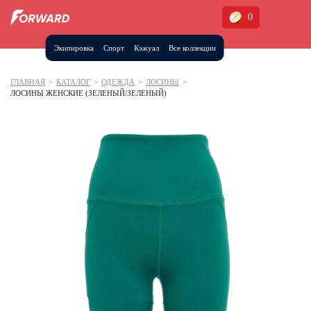
0
Экипировка
Спорт
Кэжуал
Все коллекции
Москва и МО
Архангельская область (1)
ГЛАВНАЯ
>
КАТАЛОГ
>
ОДЕЖДА
>
ЛОСИНЫ
>
ЛОСИНЫ ЖЕНСКИЕ (ЗЕЛЕНЫЙ/ЗЕЛЕНЫЙ)
Волгоградская область (1)
Воронежская область (1)
Дагестан (2)
Иркутская область (2)
Калининградская область (1)
Кемеровская область (2)
Краснодарский край (5)
Красноярский край (5)
Курская область (1)
Москва и МО (14)
Нижегородская область (1)