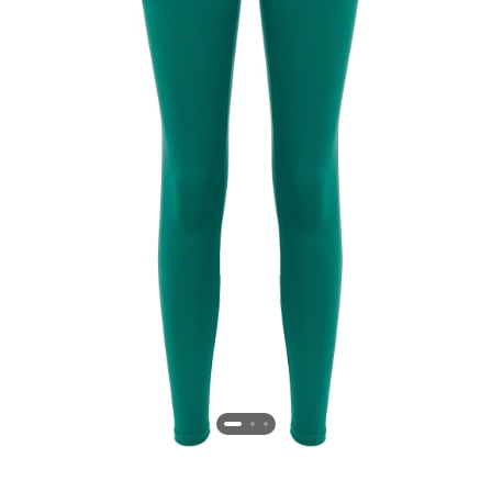
Новосибирская область (3)
Омская область (5)
Республика Башкортостан (3)
Республика Крым (1)
Республика Татарстан (2)
Ростовская область (2)
Самарская область (1)
Санкт-Петербург и ЛО (3)
Саратовская область (1)
Свердловская область (5)
Северная Осетия (2)
Смоленская область (1)
Ставропольский край (5)
Томская область (1)
Тульская область (1)
Тюменская область (3)
Хакасия (1)