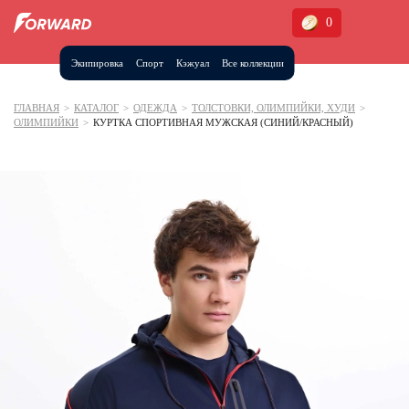
0
Экипировка
Спорт
Кэжуал
Все коллекции
Москва и МО
Архангельская область (1)
ГЛАВНАЯ
>
КАТАЛОГ
>
ОДЕЖДА
>
ТОЛСТОВКИ, ОЛИМПИЙКИ, ХУДИ
>
ОЛИМПИЙКИ
>
КУРТКА СПОРТИВНАЯ МУЖСКАЯ (СИНИЙ/КРАСНЫЙ)
Волгоградская область (1)
Воронежская область (1)
Дагестан (2)
Иркутская область (2)
Калининградская область (1)
Кемеровская область (2)
Краснодарский край (5)
Красноярский край (5)
Курская область (1)
Москва и МО (14)
Нижегородская область (1)