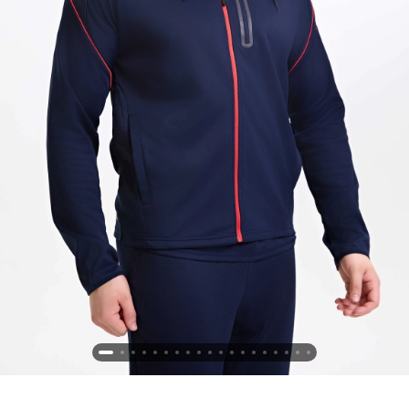
Новосибирская область (3)
Омская область (5)
Республика Башкортостан (3)
Республика Крым (1)
Республика Татарстан (2)
Ростовская область (2)
Самарская область (1)
Санкт-Петербург и ЛО (3)
Саратовская область (1)
Свердловская область (5)
Северная Осетия (2)
Смоленская область (1)
Ставропольский край (5)
Томская область (1)
Тульская область (1)
Тюменская область (3)
Хакасия (1)