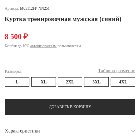
Ханты-Мансийский автономный округ (3)
Артикул:
M05112FP-NN251
Челябинская область (2)
Куртка тренировочная мужская (синий)
Ямало-Ненецкий автономный округ (1)
Ярославская область (1)
8 500 ₽
Кешбэк до 10%
авторизованным
пользователям
Таблица размеров
Размеры:
L
XL
2XL
3XL
4XL
ДОБАВИТЬ В КОРЗИНУ
Характеристики