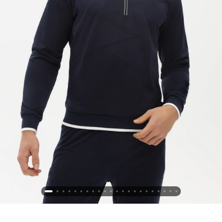
Новосибирская область (3)
Омская область (5)
Республика Башкортостан (3)
Республика Крым (1)
Республика Татарстан (2)
Ростовская область (2)
Самарская область (1)
Санкт-Петербург и ЛО (3)
Саратовская область (1)
Свердловская область (5)
Северная Осетия (2)
Смоленская область (1)
Ставропольский край (5)
Томская область (1)
Тульская область (1)
Тюменская область (3)
Хакасия (1)