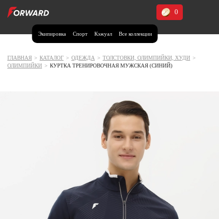
0
Экипировка
Спорт
Кэжуал
Все коллекции
Москва и МО
Архангельская область (1)
ГЛАВНАЯ
>
КАТАЛОГ
>
ОДЕЖДА
>
ТОЛСТОВКИ, ОЛИМПИЙКИ, ХУДИ
>
ОЛИМПИЙКИ
>
КУРТКА ТРЕНИРОВОЧНАЯ МУЖСКАЯ (СИНИЙ)
Волгоградская область (1)
Воронежская область (1)
Дагестан (2)
Иркутская область (2)
Калининградская область (1)
Кемеровская область (2)
Краснодарский край (5)
Красноярский край (5)
Курская область (1)
Москва и МО (14)
Нижегородская область (1)