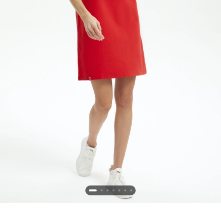
Новосибирская область (3)
Омская область (5)
Республика Башкортостан (3)
Республика Крым (1)
Республика Татарстан (2)
Ростовская область (2)
Самарская область (1)
Санкт-Петербург и ЛО (3)
Саратовская область (1)
Свердловская область (5)
Северная Осетия (2)
Смоленская область (1)
Ставропольский край (5)
Томская область (1)
Тульская область (1)
Тюменская область (3)
Хакасия (1)