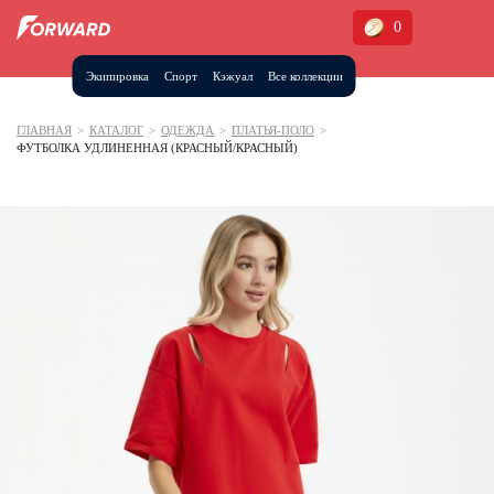
0
Экипировка
Спорт
Кэжуал
Все коллекции
Москва и МО
Архангельская область (1)
ГЛАВНАЯ
>
КАТАЛОГ
>
ОДЕЖДА
>
ПЛАТЬЯ-ПОЛО
>
ФУТБОЛКА УДЛИНЕННАЯ (КРАСНЫЙ/КРАСНЫЙ)
Волгоградская область (1)
Воронежская область (1)
Дагестан (2)
Иркутская область (2)
Калининградская область (1)
Кемеровская область (2)
Краснодарский край (5)
Красноярский край (5)
Курская область (1)
Москва и МО (14)
Нижегородская область (1)