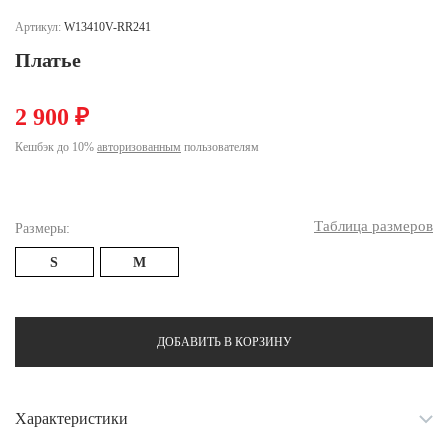
Ханты-Мансийский автономный округ (3)
Артикул:
W13410V-RR241
Челябинская область (2)
Платье
Ямало-Ненецкий автономный округ (1)
Ярославская область (1)
2 900 ₽
Кешбэк до 10%
авторизованным
пользователям
Таблица размеров
Размеры:
S
M
ДОБАВИТЬ В КОРЗИНУ
Характеристики