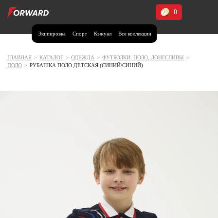
0
Экипировка
Спорт
Кэжуал
Все коллекции
Москва и МО
Архангельская область (1)
ГЛАВНАЯ
>
КАТАЛОГ
>
ОДЕЖДА
>
ФУТБОЛКИ, ПОЛО, ЛОНГСЛИВЫ
>
ПОЛО
>
РУБАШКА ПОЛО ДЕТСКАЯ (СИНИЙ/СИНИЙ)
Волгоградская область (1)
Воронежская область (1)
Дагестан (2)
Иркутская область (2)
Калининградская область (1)
Кемеровская область (2)
Краснодарский край (5)
Красноярский край (5)
Курская область (1)
Москва и МО (14)
Нижегородская область (1)