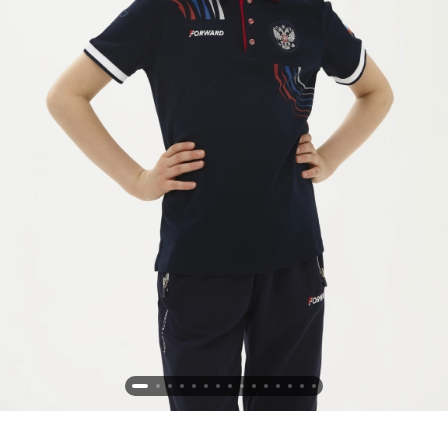
Новосибирская область (3)
Омская область (5)
Республика Башкортостан (3)
Республика Крым (1)
Республика Татарстан (2)
Ростовская область (2)
Самарская область (1)
Санкт-Петербург и ЛО (3)
Саратовская область (1)
Свердловская область (5)
Северная Осетия (2)
Смоленская область (1)
Ставропольский край (5)
Томская область (1)
Тульская область (1)
Тюменская область (3)
Хакасия (1)