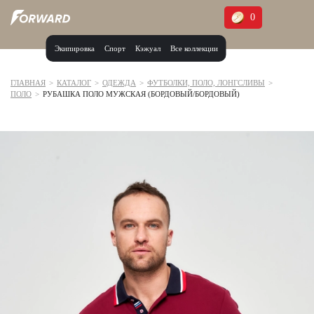
0
Экипировка
Спорт
Кэжуал
Все коллекции
Москва и МО
Архангельская область (1)
ГЛАВНАЯ
>
КАТАЛОГ
>
ОДЕЖДА
>
ФУТБОЛКИ, ПОЛО, ЛОНГСЛИВЫ
>
ПОЛО
>
РУБАШКА ПОЛО МУЖСКАЯ (БОРДОВЫЙ/БОРДОВЫЙ)
Волгоградская область (1)
Воронежская область (1)
Дагестан (2)
Иркутская область (2)
Калининградская область (1)
Кемеровская область (2)
Краснодарский край (5)
Красноярский край (5)
Курская область (1)
Москва и МО (14)
Нижегородская область (1)