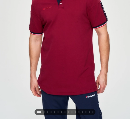
Новосибирская область (3)
Омская область (5)
Республика Башкортостан (3)
Республика Крым (1)
Республика Татарстан (2)
Ростовская область (2)
Самарская область (1)
Санкт-Петербург и ЛО (3)
Саратовская область (1)
Свердловская область (5)
Северная Осетия (2)
Смоленская область (1)
Ставропольский край (5)
Томская область (1)
Тульская область (1)
Тюменская область (3)
Хакасия (1)