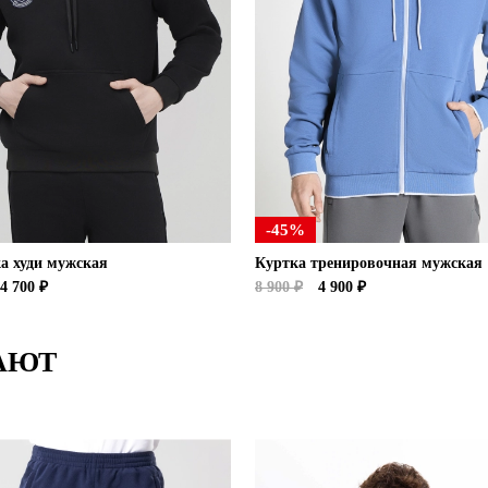
-45%
а худи мужская
Куртка тренировочная мужская
4 700 ₽
8 900 ₽
4 900 ₽
АЮТ