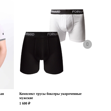
-63%
кая
Комплект трусы боксеры укороченные
Брюки трен
мужские
7 900 ₽
2 9
1 600 ₽