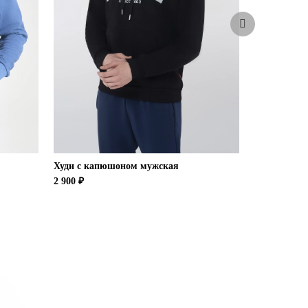
-53%
Худи с капюшоном мужская
Толстовка 
2 900 ₽
9 900 ₽
4 7