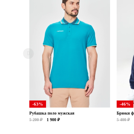
-63%
-46%
Рубашка поло мужская
Брюки ф
5 200 ₽
1 900 ₽
5 400 ₽