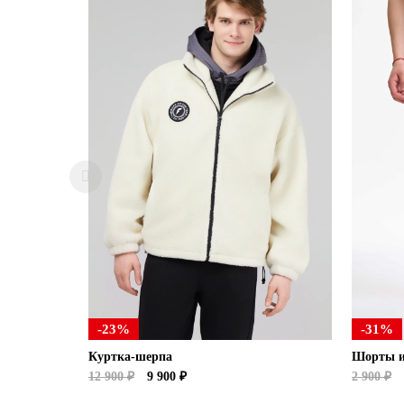
-23%
-31%
Куртка-шерпа
Шорты и
12 900 ₽
9 900 ₽
2 900 ₽