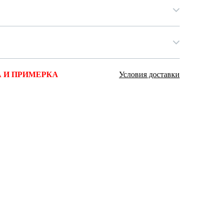
Ямало-Ненецкий автономный округ
(1)
Ярославская область (1)
 И ПРИМЕРКА
Условия доставки