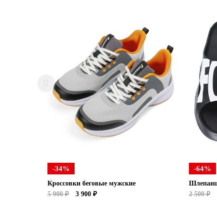
-34%
-64%
Кроссовки беговые мужские
Шлепан
5 900 ₽
3 900 ₽
2 500 ₽