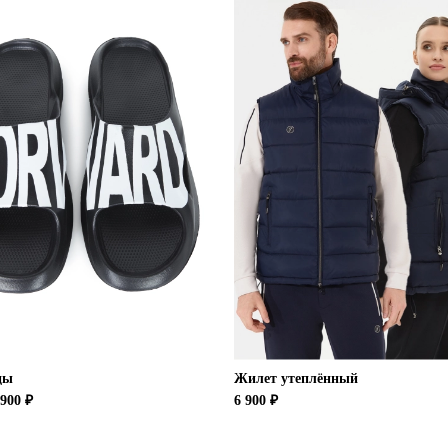
цы
Жилет утеплённый
900 ₽
6 900 ₽