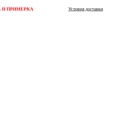
Ямало-Ненецкий автономный округ
 И ПРИМЕРКА
Условия доставки
(1)
Ярославская область (1)