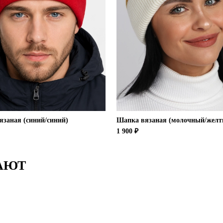
заная (синий/синий)
Шапка вязаная (молочный/желт
1 900 ₽
АЮТ