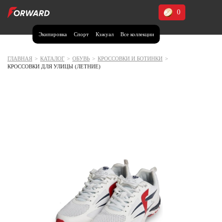
0
Экипировка
Спорт
Кэжуал
Все коллекции
Москва и МО
Архангельская область (1)
ГЛАВНАЯ
>
КАТАЛОГ
>
ОБУВЬ
>
КРОССОВКИ И БОТИНКИ
>
КРОССОВКИ ДЛЯ УЛИЦЫ (ЛЕТНИЕ)
Волгоградская область (1)
Воронежская область (1)
Дагестан (2)
Иркутская область (2)
Калининградская область (1)
Кемеровская область (2)
Краснодарский край (5)
Красноярский край (5)
Курская область (1)
Москва и МО (14)
Нижегородская область (1)